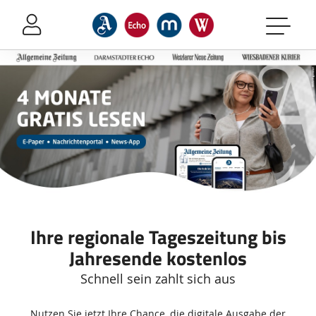
Sprung-
Navigation
Springe
direkt
zu:
Header
Inhalt
Footer
Ihre regionale Tageszeitung bis
Jahresende kostenlos
Schnell sein zahlt sich aus
Zusätzliche
Nutzen Sie jetzt Ihre Chance, die digitale Ausgabe der