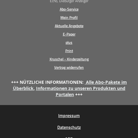
Echo, Dieburger Anzeiger
Abo-Service
Mein Profil
Aktuelle Angebote
E-Paper
plus
Print
Kruschel - Kinderzeitung
Vertrag widerrufen
+++ NÜTZLICHE INFORMATIONEN:
Alle Abo-Pakete im
Überblick
,
Informationen zu unseren Produkten und
Portalen
+++
Impressum
Datenschutz