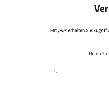
Ver
Zusätzliche
Mit
plus
erhalten Sie Zugriff
Informationen
Holen Sie 
Das