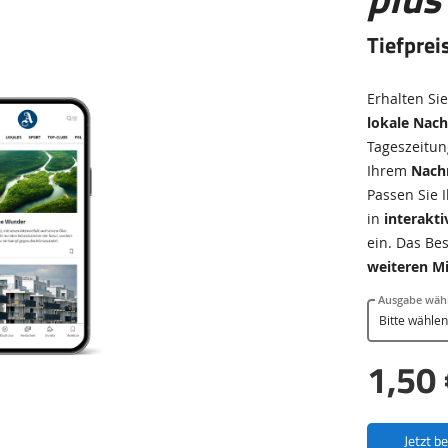
Tiefprei
Erhalten Si
lokale Nach
Tageszeitun
Ihrem
Nachr
Passen Sie 
in
interakt
ein. Das Bes
weiteren Mi
Ausgabe wäh
1,50 
Jetzt b