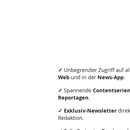
✓
U
nbegrenzter Zugriff auf al
Web
und in der
News-App
.
✓
Spannende
Contentserie
Reportagen
.
✓
Exklusiv-Newsletter
direk
Redaktion.