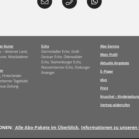
r Kurier
Echo
Abo-Service
 - Idsteiner Land,
Darmstädter Echo, Groß-
Mein Profil
urier, Wiesbadener
Gerauer Echo, Odenwälder
t
Echo, Starkenburger Echo,
Aktuelle Angebote
Rüsselsheimer Echo, Dieburger
en
E-Paper
Anzeiger
g, Hinterländer
plus
erborner Tageblatt,
Neue Zeitung
Print
Kruschel - Kinderzeitun
Vertrag widerrufen
ONEN:
Alle Abo-Pakete im Überblick
,
Informationen zu unseren