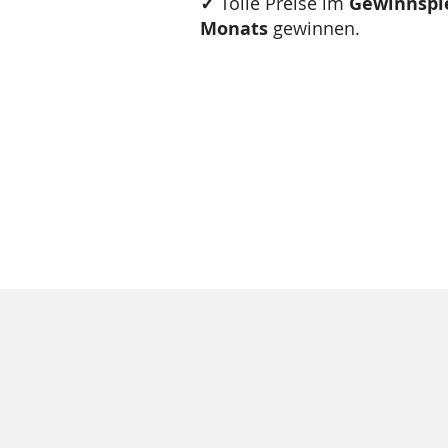
✓
Tolle Preise im
Gewinnspie
Monats
gewinnen.