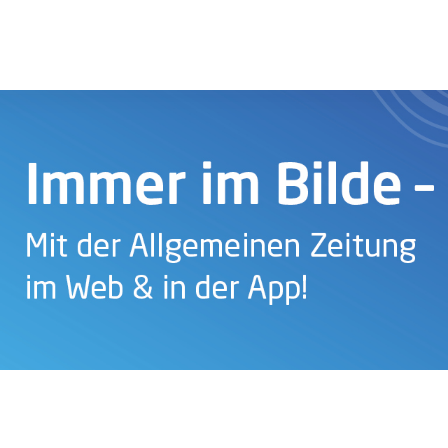
Sprung-
Navigation
Springe
direkt
zu:
Header
Inhalt
Footer