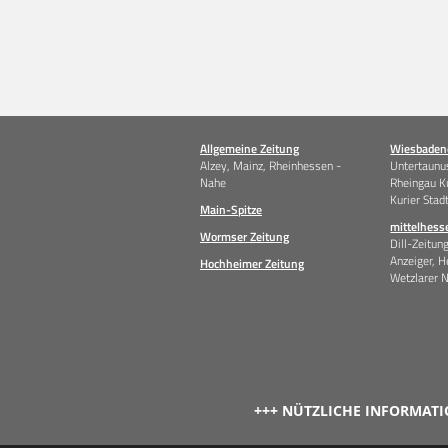
Allgemeine Zeitung
Wiesbadene
Alzey, Mainz, Rheinhessen -
Untertaunus
Nahe
Rheingau K
Kurier Stad
Main-Spitze
mittelhess
Wormser Zeitung
Dill-Zeitun
Anzeiger, H
Hochheimer Zeitung
Wetzlarer 
+++ NÜTZLICHE INFORMATI