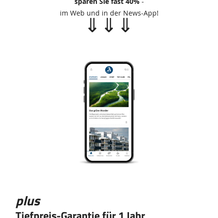
sparen Sie fast 40%
-
im Web und in der News-App!
⇓⇓⇓
Das
Produkt
plus
Tiefpreis-Garantie für 1 Jahr