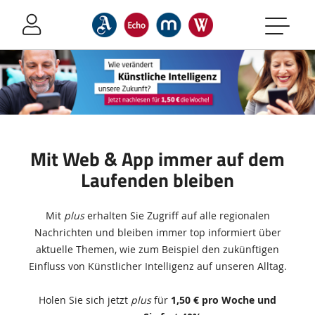
Sprung-
Navigation
Springe
direkt
zu:
Header
Inhalt
Footer
Mit Web & App immer auf dem
Laufenden bleiben
Zusätzliche
Mit
plus
erhalten Sie Zugriff auf alle regionalen
Informationen
Nachrichten und bleiben immer top informiert über
aktuelle Themen, wie zum Beispiel den zukünftigen
Einfluss von Künstlicher Intelligenz auf unseren Alltag.
Holen Sie sich jetzt
plus
für
1,50 € pro Woche und