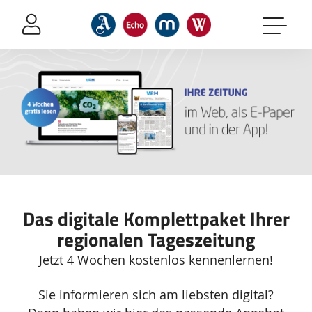
Sprung-
Navigation
Springe
direkt
zu:
Header
Inhalt
Footer
Das digitale Komplettpaket Ihrer
regionalen Tageszeitung
Jetzt 4 Wochen kostenlos kennenlernen!
Zusätzliche
Sie informieren sich am liebsten digital?
Informationen