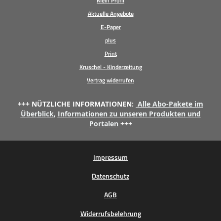
Mein Profil
Aktuelle Angebote
E-Paper
plus
Print
Kruschel - Kinderzeitung
Vertrag widerrufen
+++ NÜTZLICHE INFORMATIONEN:
Alle Abo-Pakete im
Überblick
,
Informationen zu unseren Produkten und
Portalen
+++
Impressum
Datenschutz
AGB
Widerrufsbelehrung