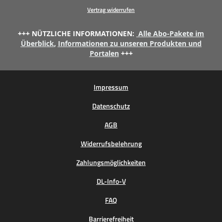
Vertrag widerrufen
+++ NÜTZLICHE INFORMATIONEN:
Alle Abo-Pakete im
Überblick
,
Informationen zu unseren Produkten und
Portalen
+++
Impressum
Datenschutz
AGB
Widerrufsbelehrung
Zahlungsmöglichkeiten
DL-Info-V
FAQ
Barrierefreiheit