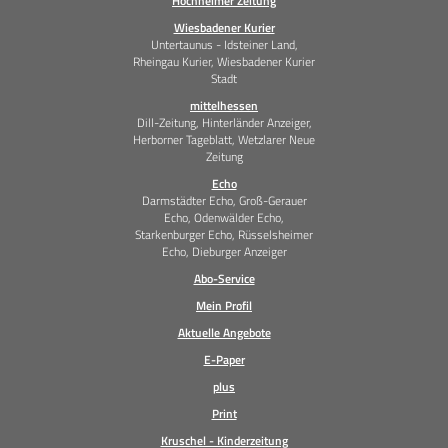
Hochheimer Zeitung
Wiesbadener Kurier
Untertaunus - Idsteiner Land,
Rheingau Kurier, Wiesbadener Kurier
Stadt
mittelhessen
Dill-Zeitung, Hinterländer Anzeiger,
Herborner Tageblatt, Wetzlarer Neue
Zeitung
Echo
Darmstädter Echo, Groß-Gerauer
Echo, Odenwälder Echo,
Starkenburger Echo, Rüsselsheimer
Echo, Dieburger Anzeiger
Abo-Service
Mein Profil
Aktuelle Angebote
E-Paper
plus
Print
Kruschel - Kinderzeitung