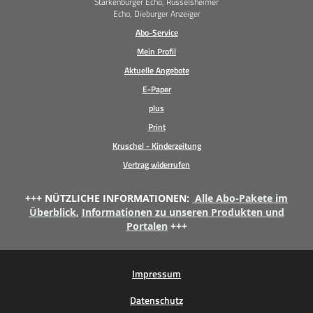
Starkenburger Echo, Rüsselsheimer
Echo, Dieburger Anzeiger
Abo-Service
Mein Profil
Aktuelle Angebote
E-Paper
plus
Print
Kruschel - Kinderzeitung
Vertrag widerrufen
+++ NÜTZLICHE INFORMATIONEN:
Alle Abo-Pakete im
Überblick
,
Informationen zu unseren Produkten und
Portalen
+++
Impressum
Datenschutz