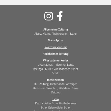
Soziale
Medien
Allgemeine Zeitung
Alzey, Mainz, Rheinhessen - Nahe
Main-Spitze
Wormser Zeitung
Hochheimer Zeitung
Wiesbadener Kurier
Untertaunus - Idsteiner Land,
Rheingau Kurier, Wiesbadener Kurier
Stadt
mittelhessen
Dill-Zeitung, Hinterländer Anzeiger,
Herborner Tageblatt, Wetzlarer Neue
Zeitung
Echo
Darmstädter Echo, Groß-Gerauer
Echo, Odenwälder Echo,