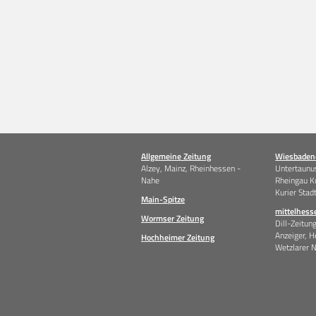
Allgemeine Zeitung
Wiesbadene
Alzey, Mainz, Rheinhessen -
Untertaunus
Nahe
Rheingau K
Kurier Stad
Main-Spitze
mittelhess
Wormser Zeitung
Dill-Zeitun
Anzeiger, H
Hochheimer Zeitung
Wetzlarer 