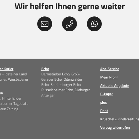
Wir helfen Ihnen gerne weiter
r Kurier
Echo
Abo-Service
 - Idsteiner Land,
Darmstädter Echo, Groß-
Mein Profil
urier, Wiesbadener
Gerauer Echo, Odenwälder
t
Echo, Starkenburger Echo,
Aktuelle Angebote
Rüsselsheimer Echo, Dieburger
en
E-Paper
Anzeiger
g, Hinterländer
plus
erborner Tageblatt,
Neue Zeitung
Print
Kruschel - Kinderzeitun
Vertrag widerrufen