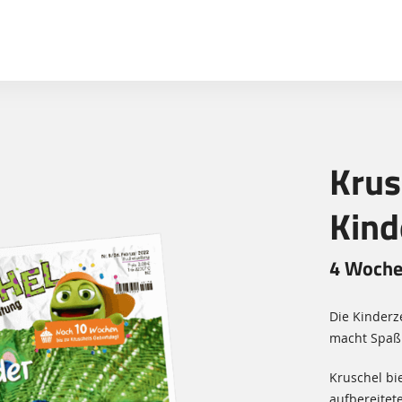
Sprung-
Navigation
Springe
direkt
zu:
Header
Inhalt
Krus
Footer
Kind
4 Wochen
Die Kinderz
macht Spaß
Kruschel bi
aufbereitet