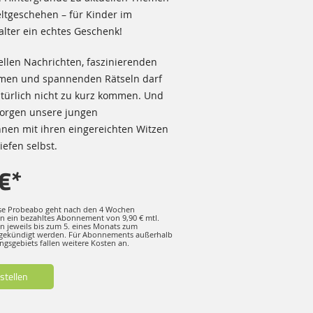
tgeschehen – für Kinder im
lter ein echtes Geschenk!
llen Nachrichten, faszinierenden
men und spannenden Rätseln darf
türlich nicht zu kurz kommen. Und
sorgen unsere jungen
nen mit ihren eingereichten Witzen
iefen selbst.
€*
se Probeabo geht nach den 4 Wochen
in ein bezahltes Abonnement von 9,90 € mtl.
n jeweils bis zum 5. eines Monats zum
gekündigt werden. Für Abonnements außerhalb
ngsgebiets fallen weitere Kosten an.
estellen