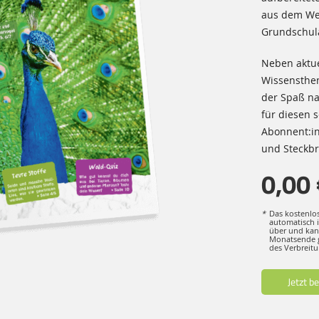
aus dem Wel
Grundschula
Neben aktue
Wissensthe
der Spaß na
für diesen 
Abonnent:in
und Steckbr
0,00 
*
Das kostenlo
automatisch 
über und kan
Monatsende 
des Verbreitu
Jetzt b