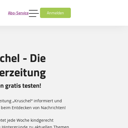
Abo-Service
Anmelden
chel - Die
erzeitung
 gratis testen!
eitung „Kruschel“ informiert und
 beim Entdecken von Nachrichten!
etet jede Woche kindgerecht
e Hintergründe zu aktuellen Themen