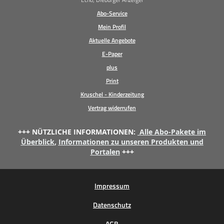
Abo-Service
Mein Profil
Aktuelle Angebote
E-Paper
plus
Print
Kruschel - Kinderzeitung
Vertrag widerrufen
+++ NÜTZLICHE INFORMATIONEN:
Alle Abo-Pakete im
Überblick
,
Informationen zu unseren Produkten und
Portalen
+++
Impressum
Datenschutz
AGB