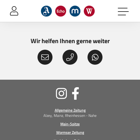
Sprung-
Navigation
Springe
direkt
zu:
Wir helfen Ihnen gerne weiter
Header
Inhalt
Footer
Soziale
Medien
Allgemeine Zeitung
Alzey, Mainz, Rheinhessen - Nahe
Main-Spitze
Wormser Zeitung