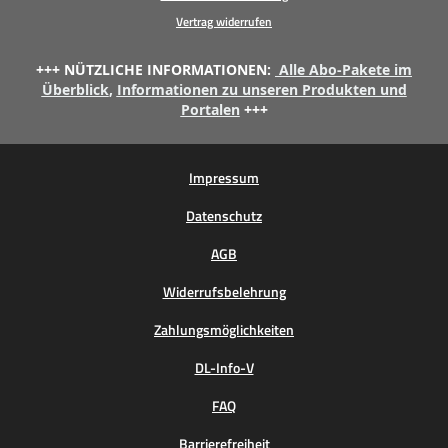
Vertrag widerrufen
+++ NÜTZLICHE INFORMATIONEN:
Alle Abo-Pakete im
Überblick
,
Informationen zu unseren Produkten und
Portalen
+++
Impressum
Datenschutz
AGB
Widerrufsbelehrung
Zahlungsmöglichkeiten
DL-Info-V
FAQ
Barrierefreiheit