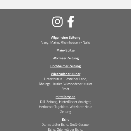
Soziale
Medien
Allgemeine Zeitung
Alzey, Mainz, Rheinhessen - Nahe
Main-Spitze
Wormser Zeitung
Hochheimer Zeitung
Wiesbadener Kurier
Untertaunus - Idsteiner Land,
Rheingau Kurier, Wiesbadener Kurier
Stadt
mittelhessen
Dill-Zeitung, Hinterländer Anzeiger,
Herborner Tageblatt, Wetzlarer Neue
Zeitung
Echo
Darmstädter Echo, Groß-Gerauer
Echo, Odenwälder Echo,