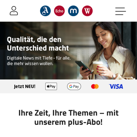
Sprung-
Navigation
Springe
direkt
zu:
Header
Inhalt
Footer
Ihre Zeit, Ihre Themen – mit
unserem plus-Abo!