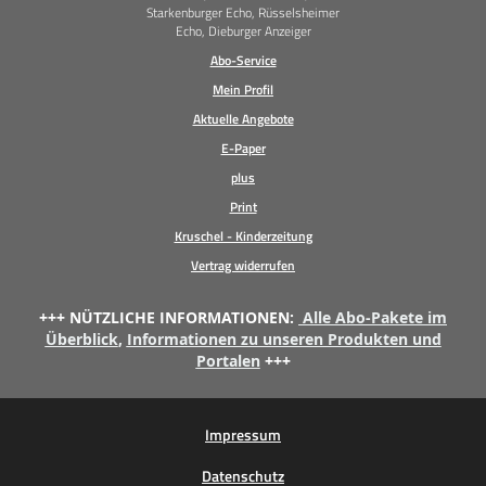
Starkenburger Echo, Rüsselsheimer
Echo, Dieburger Anzeiger
Abo-Service
Mein Profil
Aktuelle Angebote
E-Paper
plus
Print
Kruschel - Kinderzeitung
Vertrag widerrufen
+++ NÜTZLICHE INFORMATIONEN:
Alle Abo-Pakete im
Überblick
,
Informationen zu unseren Produkten und
Portalen
+++
Impressum
Datenschutz