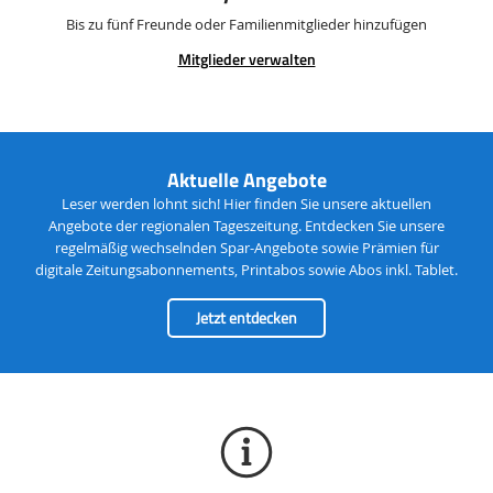
Bis zu fünf Freunde oder Familienmitglieder hinzufügen
Mitglieder verwalten
Angebotsbereich
Aktuelle Angebote
Leser werden lohnt sich! Hier finden Sie unsere aktuellen
Angebote der regionalen Tageszeitung. Entdecken Sie unsere
regelmäßig wechselnden Spar-Angebote sowie Prämien für
digitale Zeitungsabonnements, Printabos sowie Abos inkl. Tablet.
Jetzt entdecken