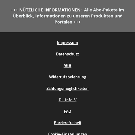
+++ NÜTZLICHE INFORMATIONEN:
Alle Abo-Pakete im
Überblick
,
Informationen zu unseren Produkten und
Portalen
+++
Impressum
Datenschutz
AGB
Widerrufsbelehrung
Zahlungsmöglichkeiten
DL-Info-V
FAQ
Barrierefreiheit
Cookie-Einstellungen