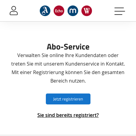
Sprung-
Navigation
Springe
direkt
zu:
Abo-Service
Header
Inhalt
Verwalten Sie online Ihre Kundendaten oder
Footer
treten Sie mit unserem Kundenservice in Kontakt.
Mit einer Registrierung können Sie den gesamten
Bereich nutzen.
Jetzt registrieren
Sie sind bereits registriert?