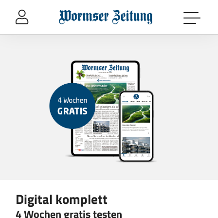
Sprung-
Navigation
Springe
Produktdetailseite
Das
direkt
Produkt
-
zu:
Digital
Header
komplett
Inhalt
Footer
Digital komplett
4 Wochen gratis testen