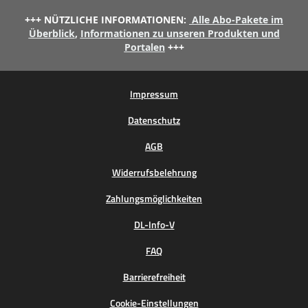
+++ NÜTZLICHE INFORMATIONEN:
Alle Abo-Pakete im
Überblick
,
Informationen zu unseren Produkten und
Portalen
+++
Impressum
Datenschutz
AGB
Widerrufsbelehrung
Zahlungsmöglichkeiten
DL-Info-V
FAQ
Barrierefreiheit
Cookie-Einstellungen