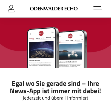
Sprung-
Navigation
Springe
direkt
zu:
Header
Inhalt
Footer
Egal wo Sie gerade sind – Ihre
News-App ist immer mit dabei!
Jederzeit und überall informiert