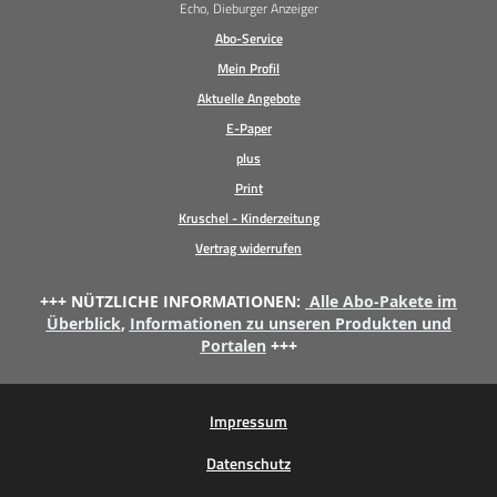
Echo, Dieburger Anzeiger
Abo-Service
Mein Profil
Aktuelle Angebote
E-Paper
plus
Print
Kruschel - Kinderzeitung
Vertrag widerrufen
+++ NÜTZLICHE INFORMATIONEN:
Alle Abo-Pakete im
Überblick
,
Informationen zu unseren Produkten und
Portalen
+++
Impressum
Datenschutz