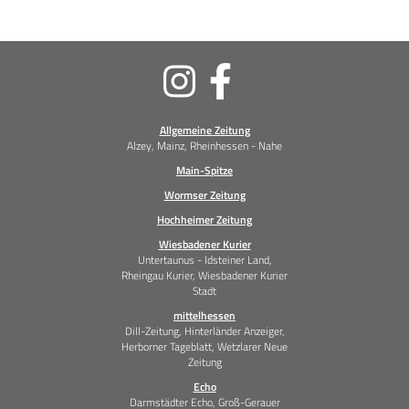
Soziale
Medien
Allgemeine Zeitung
Alzey, Mainz, Rheinhessen - Nahe
Main-Spitze
Wormser Zeitung
Hochheimer Zeitung
Wiesbadener Kurier
Untertaunus - Idsteiner Land,
Rheingau Kurier, Wiesbadener Kurier
Stadt
mittelhessen
Dill-Zeitung, Hinterländer Anzeiger,
Herborner Tageblatt, Wetzlarer Neue
Zeitung
Echo
Darmstädter Echo, Groß-Gerauer