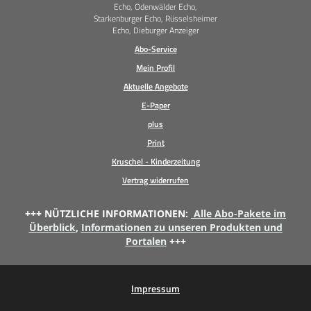
Echo, Odenwälder Echo,
Starkenburger Echo, Rüsselsheimer
Echo, Dieburger Anzeiger
Abo-Service
Mein Profil
Aktuelle Angebote
E-Paper
plus
Print
Kruschel - Kinderzeitung
Vertrag widerrufen
+++ NÜTZLICHE INFORMATIONEN:
Alle Abo-Pakete im
Überblick
,
Informationen zu unseren Produkten und
Portalen
+++
Impressum